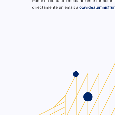
Ponte en contacto mediante este formulari
directamente un email a
olavidealumni@fun