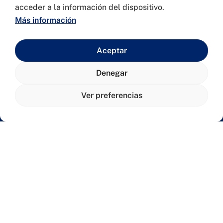
acceder a la información del dispositivo.
Más información
Aceptar
Denegar
Únete a la comunidad
Ver preferencias
Olavide Alumni
Hazte Alumni