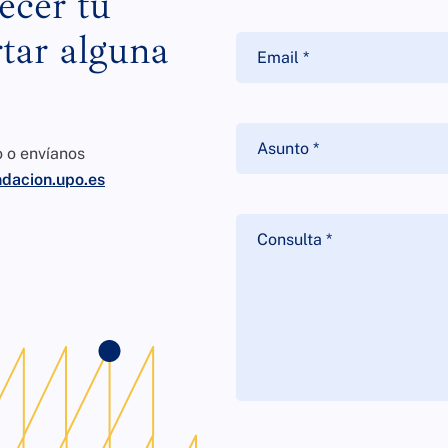
ecer tu
tar alguna
o o envíanos
dacion.upo.es